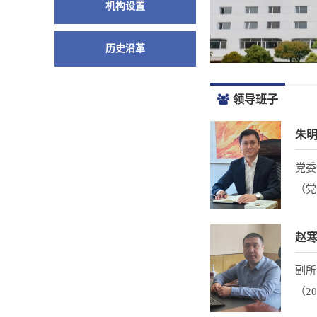
机构设置
历史沿革
领导班子
朱
党委
（党
赵
副所
（2